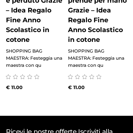
è perduto Grazie
prende per mano
– Idea Regalo
Grazie – Idea
Fine Anno
Regalo Fine
Scolastico in
Anno Scolastico
cotone
in cotone
M
SHOPPING BAG
SHOPPING BAG
m
MAESTRA: Festeggia una
MAESTRA: Festeggia una
maestra con qu
maestra con qu
€
11.00
€
11.00
Ricevi le nostre offerte Iscriviti alla