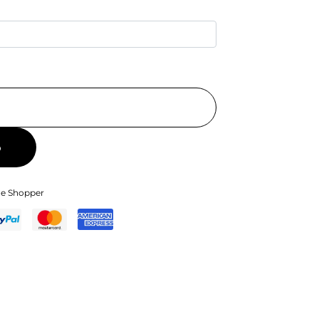
o
 e Shopper