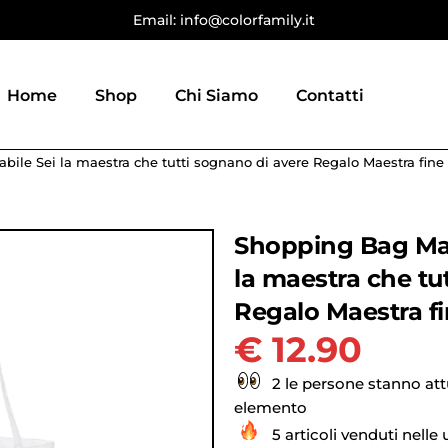
Email: info@colorfamily.it
Home
Shop
Chi Siamo
Contatti
bile Sei la maestra che tutti sognano di avere Regalo Maestra fine
Shopping Bag Mae
la maestra che tu
Regalo Maestra f
€
12.90
2 le persone stanno at
elemento
5 articoli venduti nelle