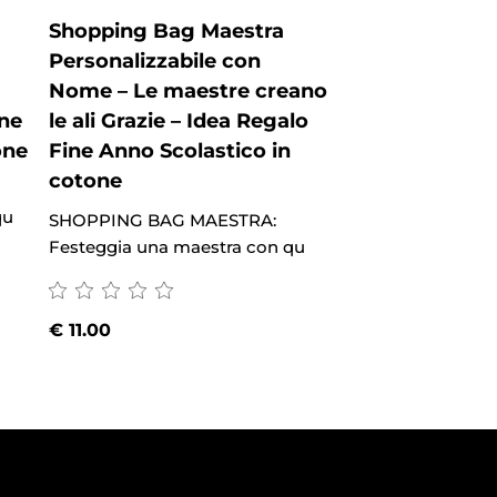
Shopping Bag Maestra
Shopping Bag 
Personalizzabile con
Personalizzabi
Nome – Le maestre creano
Nome – le migli
ine
le ali Grazie – Idea Regalo
insegnanti ins
one
Fine Anno Scolastico in
cuore Grazie –
cotone
Fine Anno Scol
cotone
qu
SHOPPING BAG MAESTRA:
Festeggia una maestra con qu
SHOPPING BAG M
Festeggia una mae
€
11.00
€
11.00