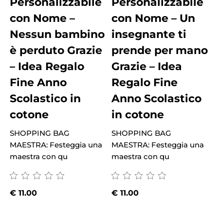
Personalizzabile
Personalizzabile
con Nome –
con Nome – Un
Nessun bambino
insegnante ti
è perduto Grazie
prende per mano
– Idea Regalo
Grazie – Idea
Fine Anno
Regalo Fine
Scolastico in
Anno Scolastico
cotone
in cotone
M
SHOPPING BAG
SHOPPING BAG
m
MAESTRA: Festeggia una
MAESTRA: Festeggia una
maestra con qu
maestra con qu
€
11.00
€
11.00