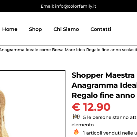
Email: info@colorfamily.it
Home
Shop
Chi Siamo
Contatti
Anagramma Ideale come Borsa Mare Idea Regalo fine anno scolast
Shopper Maestra
Anagramma Ideal
Regalo fine anno 
€
12.90
5 le persone stanno at
elemento
1 articoli venduti nelle 