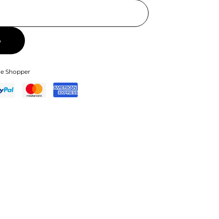
o
 e Shopper