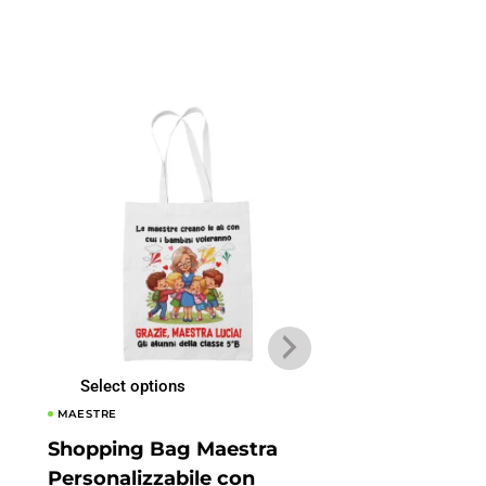
Select options
Select options
MAESTRE
MAESTRE
Shopping Bag Maestra
Shopping Bag 
Personalizzabile con
Personalizzabi