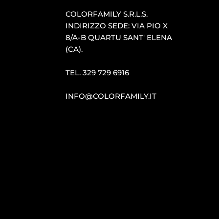
COLORFAMILY S.R.L.S.
INDIRIZZO SEDE: VIA PIO X
8/A-B QUARTU SANT′ ELENA
(CA).
TEL.
329 729 6916
INFO@COLORFAMILY.IT