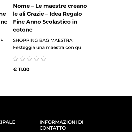
Nome – Le maestre creano
Nome – le migli
ine
le ali Grazie – Idea Regalo
insegnanti ins
one
Fine Anno Scolastico in
cuore Grazie –
cotone
Fine Anno Scol
cotone
qu
SHOPPING BAG MAESTRA:
Festeggia una maestra con qu
SHOPPING BAG M
Festeggia una mae
€
11.00
€
11.00
IPALE
INFORMAZIONI DI
CONTATTO