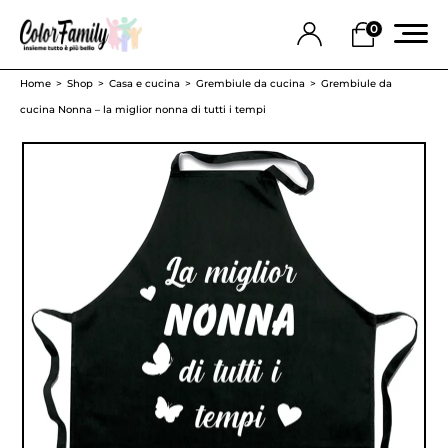
0
Home
Shop
Casa e cucina
Grembiule da cucina
Grembiule da
cucina Nonna – la miglior nonna di tutti i tempi