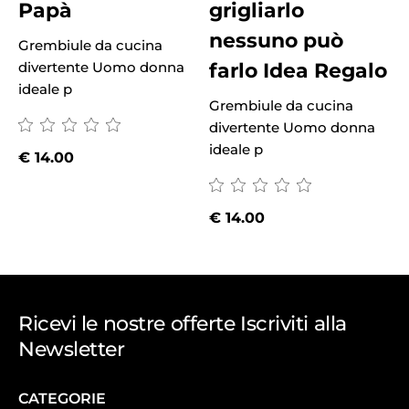
Papà
grigliarlo
nessuno può
Grembiule da cucina
G
farlo Idea Regalo
divertente Uomo donna
d
ideale p
i
Grembiule da cucina
divertente Uomo donna
ideale p
€
14.00
€
14.00
Ricevi le nostre offerte Iscriviti alla
Newsletter
CATEGORIE