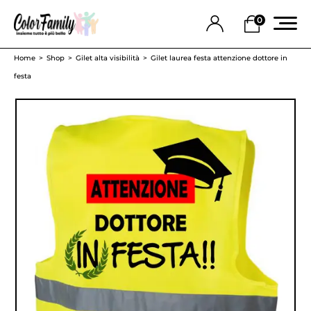
0
Home
Shop
Gilet alta visibilità
Gilet laurea festa attenzione dottore in
festa