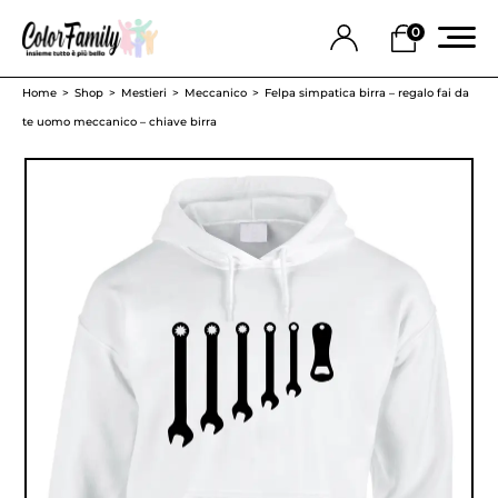
0
Home
Shop
Mestieri
Meccanico
Felpa simpatica birra – regalo fai da
te uomo meccanico – chiave birra