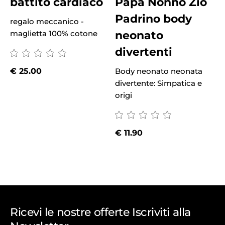
battito cardiaco
Papà Nonno Zio
Padrino body
regalo meccanico -
neonato
maglietta 100% cotone
r
divertenti
m
€
25.00
Body neonato neonata
divertente: Simpatica e
origi
€
11.90
Ricevi le nostre offerte Iscriviti alla