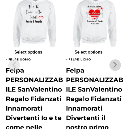
Select options
Select options
FELPE UOMO
FELPE UOMO
Felpa
Felpa
PERSONALIZZAB
PERSONALIZZAB
ILE SanValentino
ILE SanValentino
Regalo Fidanzati
Regalo Fidanzati
Innamorati
Innamorati
Divertenti Io e te
Divertenti il
come nelle
nostro primo
F