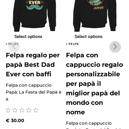
Select options
Select options
FELPE
FELPE
Felpa regalo per
Felpa con
papà Best Dad
cappuccio regalo
Ever con baffi
personalizzabile
per papà il
Felpa con cappuccio
miglior papà del
Papà: La Festa del Papà è
a
mondo con
nome
F
€
30.00
P
Felpa con cappuccio
a