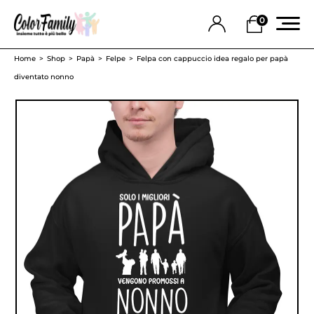
0
Home
Shop
Papà
Felpe
Felpa con cappuccio idea regalo per papà
diventato nonno