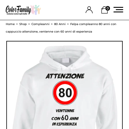
0
Home
Shop
Compleanni
80 Anni
Felpa compleanno 80 anni con
cappuccio attenzione, ventenne con 60 anni di esperienza