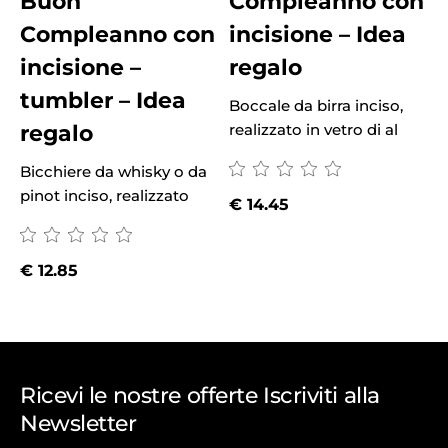
Buon
Compleanno con
Compleanno con
incisione – Idea
incisione –
regalo
tumbler – Idea
Boccale da birra inciso,
B
regalo
realizzato in vetro di al
r
Bicchiere da whisky o da
pinot inciso, realizzato
€
14.45
€
12.85
Ricevi le nostre offerte Iscriviti alla
Newsletter