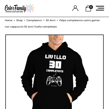
0
Home
Shop
Compleanni
30 Anni
Felpa compleanno uomo gamer
con cappuccio 30 anni livello completato