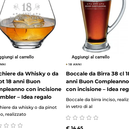
giungi al carrello
Aggiungi al carrello
ANNI
18 ANNI
chiere da Whisky o da
Boccale da Birra 38 cl 1
ot 18 anni Buon
anni Buon Compleanno
pleanno con incisione
con incisione – Idea re
umbler – Idea regalo
Boccale da birra inciso, reali
in vetro di al
hiere da whisky o da pinot
so, realizzato
€
14.45