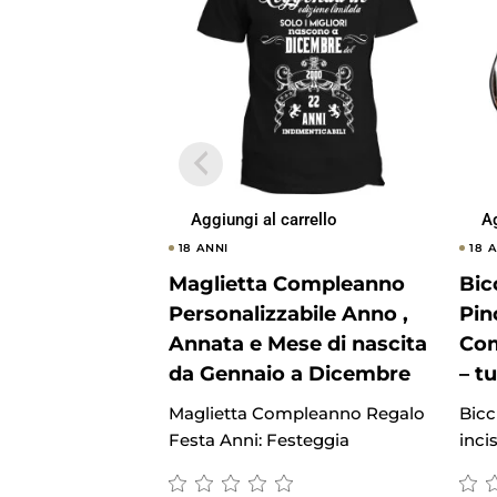
Aggiungi al carrello
Ag
18 ANNI
18 
Maglietta Compleanno
Bic
Personalizzabile Anno ,
Pin
Annata e Mese di nascita
Com
da Gennaio a Dicembre
– t
Maglietta Compleanno Regalo
Bicc
Festa Anni: Festeggia
inci