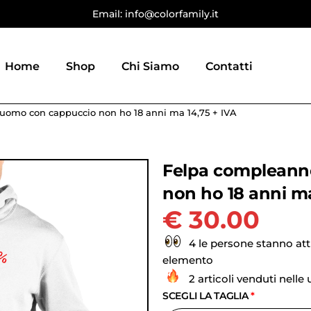
Email: info@colorfamily.it
Home
Shop
Chi Siamo
Contatti
uomo con cappuccio non ho 18 anni ma 14,75 + IVA
Felpa compleann
non ho 18 anni ma
€
30.00
4 le persone stanno at
elemento
2 articoli venduti nelle
SCEGLI LA TAGLIA
*