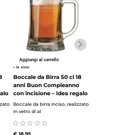
Aggiungi al carrello
Aggiungi al carrel
18 ANNI
18 ANNI
8
Boccale da Birra 50 cl 18
Bicchiere da Bi
anni Buon Compleanno
anni Buon Co
galo
con incisione – Idea regalo
con incisione –
zzato
Boccale da birra inciso, realizzato
Bicchiere da birra i
in vetro di al
realizzato in vetro 
€
18.95
€
14.45