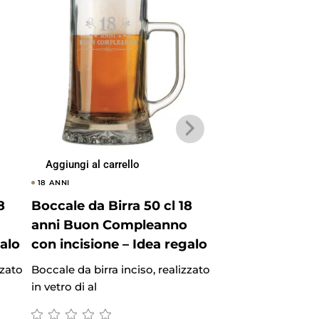
Aggiungi al carrello
Aggiungi al carrel
18 ANNI
18 ANNI
8
Boccale da Birra 50 cl 18
Bicchiere da Bi
anni Buon Compleanno
anni Buon Co
galo
con incisione – Idea regalo
con incisione –
zzato
Boccale da birra inciso, realizzato
Bicchiere da birra i
in vetro di al
realizzato in vetro 