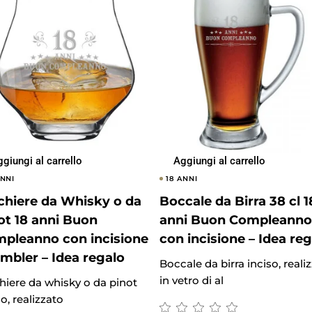
giungi al carrello
Aggiungi al carrello
ANNI
18 ANNI
chiere da Whisky o da
Boccale da Birra 38 cl 1
ot 18 anni Buon
anni Buon Compleanno
pleanno con incisione
con incisione – Idea re
umbler – Idea regalo
Boccale da birra inciso, reali
in vetro di al
hiere da whisky o da pinot
so, realizzato