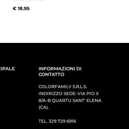
€
18.95
€
14.45
IPALE
INFORMAZIONI DI
CONTATTO
COLORFAMILY S.R.L.S.
INDIRIZZO SEDE: VIA PIO X
8/A-B QUARTU SANT′ ELENA
(CA).
TEL.
329 729 6916