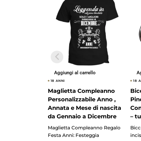
Aggiungi al carrello
Ag
18 ANNI
18 
Maglietta Compleanno
Bic
Personalizzabile Anno ,
Pin
Annata e Mese di nascita
Com
da Gennaio a Dicembre
– t
Maglietta Compleanno Regalo
Bicc
Festa Anni: Festeggia
inci