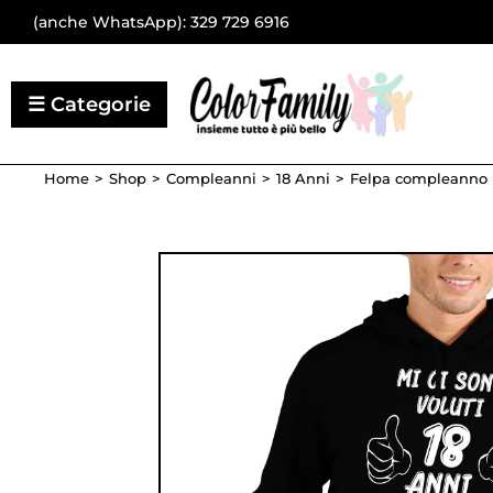
(anche WhatsApp):
329 729 6916
Home
Shop
Compleanni
18 Anni
Felpa compleanno u