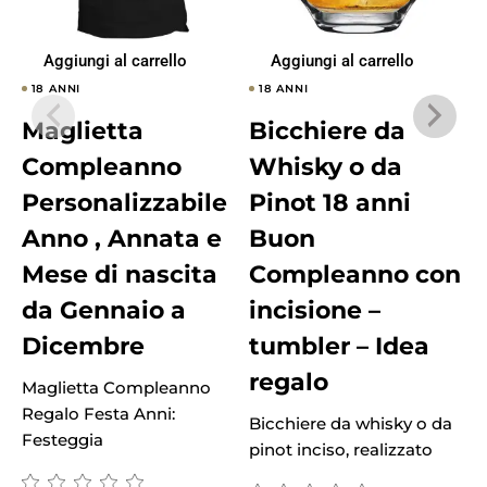
Aggiungi al carrello
Aggiungi al carrello
18 ANNI
18 ANNI
Maglietta
Bicchiere da
Compleanno
Whisky o da
Personalizzabile
Pinot 18 anni
Anno , Annata e
Buon
Mese di nascita
Compleanno con
da Gennaio a
incisione –
Dicembre
tumbler – Idea
B
regalo
r
Maglietta Compleanno
Regalo Festa Anni:
Bicchiere da whisky o da
Festeggia
pinot inciso, realizzato