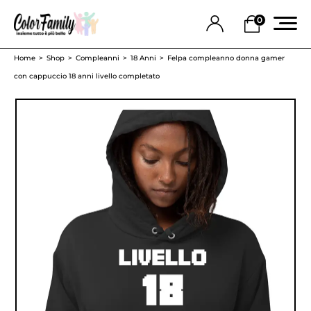
0
Home
Shop
Compleanni
18 Anni
Felpa compleanno donna gamer
con cappuccio 18 anni livello completato