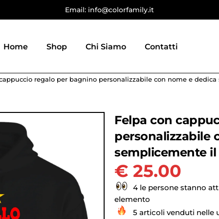
Email: info@colorfamily.it
Home
Shop
Chi Siamo
Contatti
cappuccio regalo per bagnino personalizzabile con nome e dedica
Felpa con cappuc
personalizzabile
semplicemente il
€
25.00
4 le persone stanno at
elemento
5 articoli venduti nelle