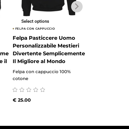
Select options
Select options
FELPA CON CAPPUCCIO
FELPA CON CAPPUCCI
Felpa Pasticcere Uomo
Felpa con cap
Personalizzabile Mestieri
regalo per pane
nome
Divertente Semplicemente
personalizzabi
 il
Il Migliore al Mondo
e dedica sempl
migliore al mo
Felpa con cappuccio 100%
cotone
Felpa con cappuc
cotone
€
25.00
€
25.00