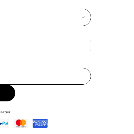
o
estieri