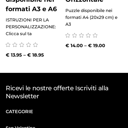
T
formati A3 e A6
R
Puzzle disponibile nei
r
formati A4 (20x29 cm) e
ISTRUZIONI PER LA
A3
PERSONALIZZAZIONE:
Clicca sul ta
€
14.00
–
€
19.00
€
13.95
–
€
18.95
Ricevi le nostre offerte Iscriviti alla
Newsletter
CATEGORIE
San Valentino