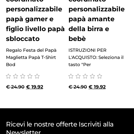
personalizzabile
personalizzabile
papà gamer e
papà amante
figlio livello papà
della birra e
sbloccato
bebè
I
Regalo Festa del Papà
ISTRUZIONI PER
L
Maglietta Papà T-Shirt
L'ACQUISTO: Seleziona il
t
Bod
tasto "Per
€
24.90
€
19.92
€
24.90
€
19.92
Ricevi le nostre offerte Iscriviti alla
Newsletter