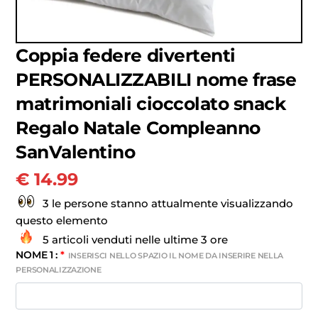
Coppia federe divertenti
PERSONALIZZABILI nome frase
matrimoniali cioccolato snack
Regalo Natale Compleanno
SanValentino
€
14.99
3 le persone stanno attualmente visualizzando
questo elemento
5 articoli venduti nelle ultime 3 ore
NOME 1 :
*
INSERISCI NELLO SPAZIO IL NOME DA INSERIRE NELLA
PERSONALIZZAZIONE