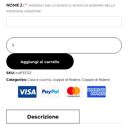
NOME 2 :
*
INSERISCI NELLO SPAZIO IL NOME DA INSERIRE NELLA
PERSONALIZZAZIONE
Aggiungi al carrello
SKU:
icdFED12
Categories:
Casa e cucina
,
coppie di federe
,
Coppie di federe
Descrizione