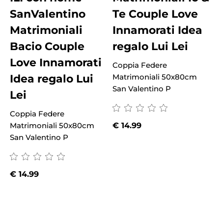
SanValentino
Te Couple Love
Matrimoniali
Innamorati Idea
Bacio Couple
regalo Lui Lei
Love Innamorati
Coppia Federe
Idea regalo Lui
Matrimoniali 50x80cm
San Valentino P
Lei
Coppia Federe
C
Matrimoniali 50x80cm
€
14.99
M
San Valentino P
S
€
14.99