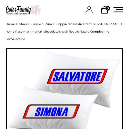
0
Home
Shop
Casa e cucina
Coppia federe divertenti PERSONALIZZABILI
nome frase matrimoniali cioccolato snack Regalo Natale Compleanno
SanValentino