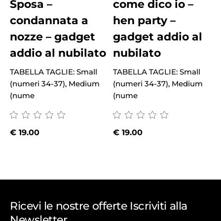
Sposa –
come dico io –
condannata a
hen party –
nozze – gadget
gadget addio al
addio al nubilato
nubilato
TABELLA TAGLIE: Small
TABELLA TAGLIE: Small
(numeri 34-37), Medium
(numeri 34-37), Medium
T
(nume
(nume
(
€
19.00
€
19.00
Ricevi le nostre offerte Iscriviti alla
Newsletter