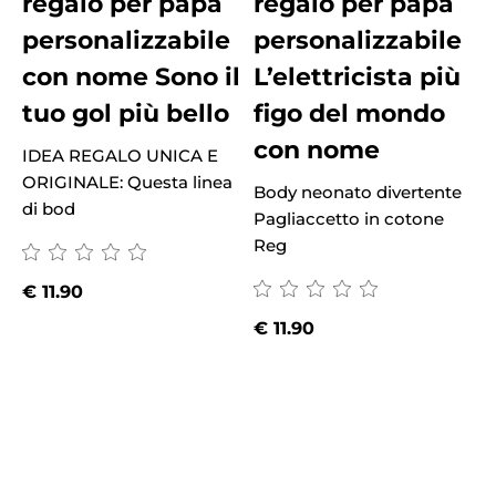
regalo per papà
regalo per papà
personalizzabile
personalizzabile
con nome Sono il
L’elettricista più
tuo gol più bello
figo del mondo
con nome
IDEA REGALO UNICA E
ORIGINALE: Questa linea
Body neonato divertente
B
di bod
Pagliaccetto in cotone
P
Reg
€
11.90
€
11.90