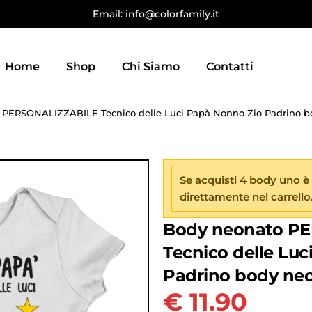
Email: info@colorfamily.it
Home
Shop
Chi Siamo
Contatti
 PERSONALIZZABILE Tecnico delle Luci Papà Nonno Zio Padrino bo
Se acquisti 4 body uno è
direttamente nel carrello
Body neonato P
Tecnico delle Lu
Padrino body neo
€
11.90