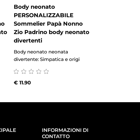
Body neonato
Body neonato
PERSONALIZZABILE
PERSONALIZZ
no
Sommelier Papà Nonno
Pescatore Pap
ato
Zio Padrino body neonato
Padrino body 
divertenti
divertenti
Body neonato neonata
Body neonato neo
divertente: Simpatica e origi
divertente: Simpati
€
11.90
€
11.90
IPALE
INFORMAZIONI DI
CONTATTO