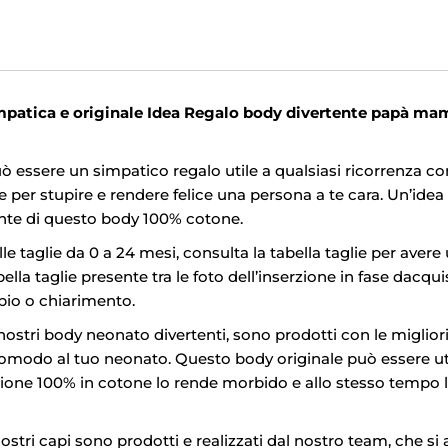
mpatica e originale Idea Regalo body divertente papà m
ò essere un simpatico regalo utile a qualsiasi ricorrenza 
er stupire e rendere felice una persona a te cara. Un’idea 
tente di questo body 100% cotone.
le taglie da 0 a 24 mesi, consulta la tabella taglie per avere
ella taglie presente tra le foto dell’inserzione in fase dacqu
bio o chiarimento.
nostri body neonato divertenti, sono prodotti con le miglior
omodo al tuo neonato. Questo body originale può essere util
ione 100% in cotone lo rende morbido e allo stesso tempo lav
ostri capi sono prodotti e realizzati dal nostro team, che si a