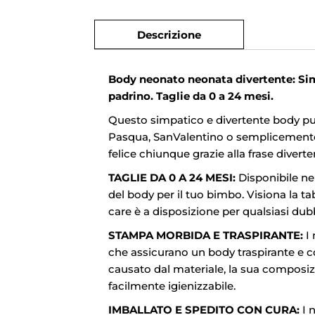
Descrizione
Body neonato neonata divertente: Si
padrino. Taglie da 0 a 24 mesi.
Questo simpatico e divertente body pu
Pasqua, SanValentino o semplicemente p
felice chiunque grazie alla frase diver
TAGLIE DA 0 A 24 MESI:
Disponibile nel
del body per il tuo bimbo. Visiona la tab
care è a disposizione per qualsiasi dub
STAMPA MORBIDA E TRASPIRANTE:
I 
che assicurano un body traspirante e c
causato dal materiale, la sua composiz
facilmente igienizzabile.
IMBALLATO E SPEDITO CON CURA:
I n