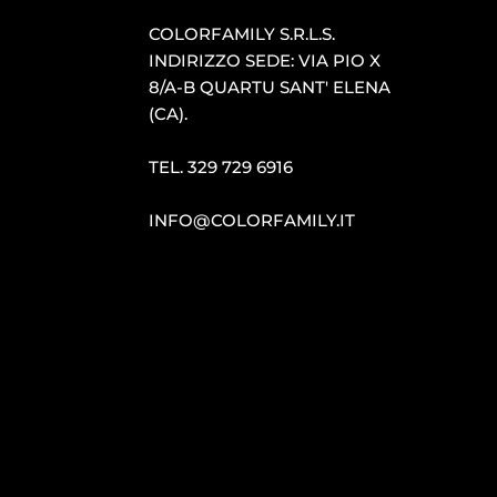
COLORFAMILY S.R.L.S.
INDIRIZZO SEDE: VIA PIO X
8/A-B QUARTU SANT′ ELENA
(CA).
TEL.
329 729 6916
INFO@COLORFAMILY.IT