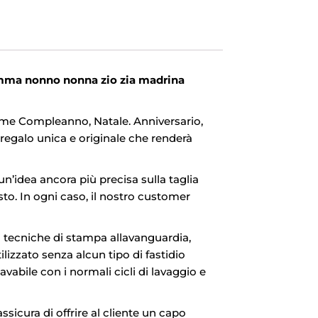
amma nonno nonna zio zia madrina
come Compleanno, Natale. Anniversario,
regalo unica e originale che renderà
 un’idea ancora più precisa sulla taglia
isto. In ogni caso, il nostro customer
i tecniche di stampa allavanguardia,
izzato senza alcun tipo di fastidio
abile con i normali cicli di lavaggio e
ssicura di offrire al cliente un capo