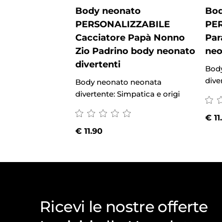
Body neonato
Bod
PERSONALIZZABILE
PE
Cacciatore Papà Nonno
Par
Zio Padrino body neonato
neo
divertenti
Bod
dive
Body neonato neonata
divertente: Simpatica e origi
€
11
€
11.90
Ricevi le nostre offerte