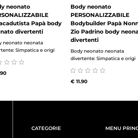
y neonato
Body neonato
RSONALIZZABILE
PERSONALIZZABILE
acadutista Papà body
Bodybuilder Papà Non
nato divertenti
Zio Padrino body neon
divertenti
y neonato neonata
rtente: Simpatica e origi
Body neonato neonata
divertente: Simpatica e origi
.90
€
11.90
CATEGORIE
MENU PRINC