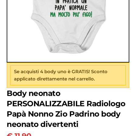
Se acquisti 4 body uno è GRATIS! Sconto
applicato direttamente nel carrello.
Body neonato
PERSONALIZZABILE Radiologo
Papà Nonno Zio Padrino body
neonato divertenti
€
11.90