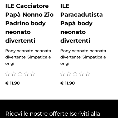
ILE Cacciatore
ILE
Papà Nonno Zio
Paracadutista
Padrino body
Papà body
neonato
neonato
divertenti
divertenti
Body neonato neonata
Body neonato neonata
B
divertente: Simpatica e
divertente: Simpatica e
d
origi
origi
o
€
11.90
€
11.90
Ricevi le nostre offerte Iscriviti alla