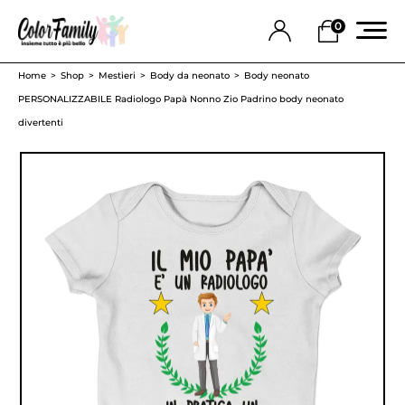
0
Home
Shop
Mestieri
Body da neonato
Body neonato
PERSONALIZZABILE Radiologo Papà Nonno Zio Padrino body neonato
divertenti