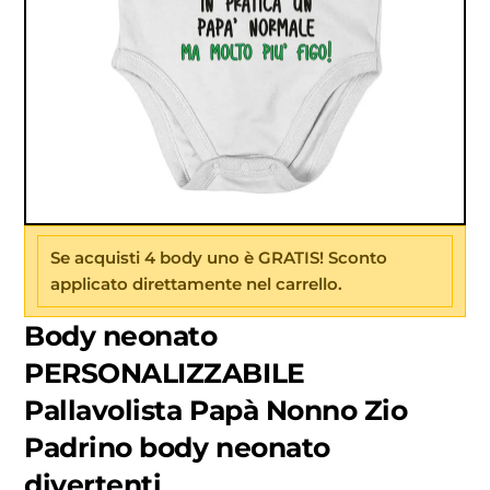
Se acquisti 4 body uno è GRATIS! Sconto
applicato direttamente nel carrello.
Body neonato
PERSONALIZZABILE
Pallavolista Papà Nonno Zio
Padrino body neonato
divertenti