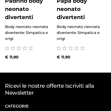
Padrino body
Papà body
neonato
neonato
divertenti
divertenti
Body neonato neonata
Body neonato neonata
B
divertente: Simpatica e
divertente: Simpatica e
d
origi
origi
o
€
11.90
€
11.90
Ricevi le nostre offerte Iscriviti alla
Newsletter
CATEGORIE