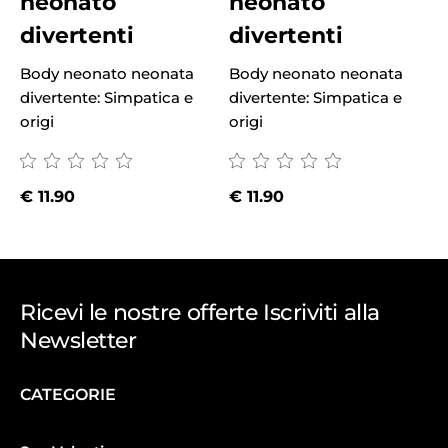
neonato
neonato
divertenti
divertenti
Body neonato neonata
Body neonato neonata
B
divertente: Simpatica e
divertente: Simpatica e
d
origi
origi
o
€
11.90
€
11.90
Ricevi le nostre offerte Iscriviti alla
Newsletter
CATEGORIE