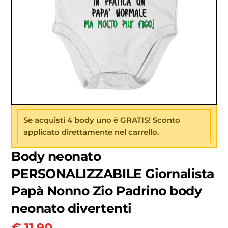
Se acquisti 4 body uno è GRATIS! Sconto
applicato direttamente nel carrello.
Body neonato
PERSONALIZZABILE Giornalista
Papà Nonno Zio Padrino body
neonato divertenti
€
11.90