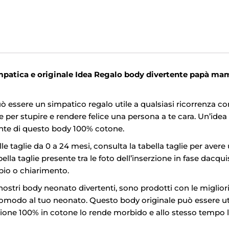
mpatica e originale Idea Regalo body divertente papà m
ò essere un simpatico regalo utile a qualsiasi ricorrenza 
er stupire e rendere felice una persona a te cara. Un’idea 
tente di questo body 100% cotone.
le taglie da 0 a 24 mesi, consulta la tabella taglie per avere
ella taglie presente tra le foto dell’inserzione in fase dacqu
bio o chiarimento.
nostri body neonato divertenti, sono prodotti con le miglior
omodo al tuo neonato. Questo body originale può essere util
ione 100% in cotone lo rende morbido e allo stesso tempo lav