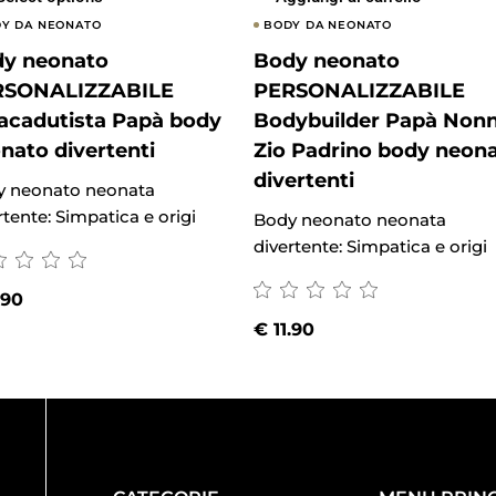
Y DA NEONATO
BODY DA NEONATO
y neonato
Body neonato
RSONALIZZABILE
PERSONALIZZABILE
acadutista Papà body
Bodybuilder Papà Non
nato divertenti
Zio Padrino body neon
divertenti
y neonato neonata
rtente: Simpatica e origi
Body neonato neonata
divertente: Simpatica e origi
.90
€
11.90