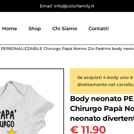
Email: info@colorfamily.it
Home
Shop
Chi Siamo
Contatti
 PERSONALIZZABILE Chirurgo Papà Nonno Zio Padrino body neonat
Se acquisti 4 body uno è
direttamente nel carrello
Body neonato P
Chirurgo Papà No
neonato divertent
€
11.90