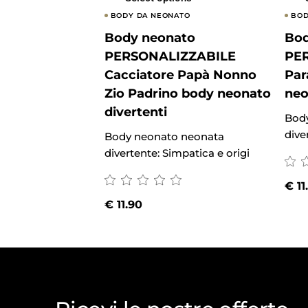
BODY DA NEONATO
BOD
Body neonato
Bod
PERSONALIZZABILE
PE
Cacciatore Papà Nonno
Par
Zio Padrino body neonato
neo
divertenti
Bod
dive
Body neonato neonata
divertente: Simpatica e origi
€
11
€
11.90