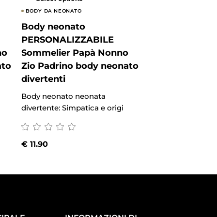
BODY DA NEONATO
BODY DA NEONATO
Body neonato
Body neonato
PERSONALIZZABILE
PERSONALIZZ
no
Sommelier Papà Nonno
Pescatore Pap
ato
Zio Padrino body neonato
Padrino body 
divertenti
divertenti
Body neonato neonata
Body neonato neo
divertente: Simpatica e origi
divertente: Simpati
€
11.90
€
11.90