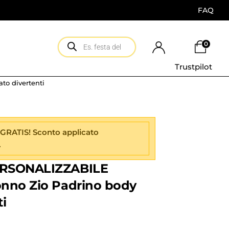
FAQ
0
Trustpilot
o divertenti
 GRATIS! Sconto applicato
.
ERSONALIZZABILE
nno Zio Padrino body
i