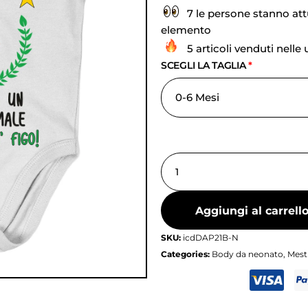
7 le persone stanno at
elemento
5 articoli venduti nelle
SCEGLI LA TAGLIA
*
Aggiungi al carrell
SKU:
icdDAP21B-N
Categories:
Body da neonato
,
Mesti