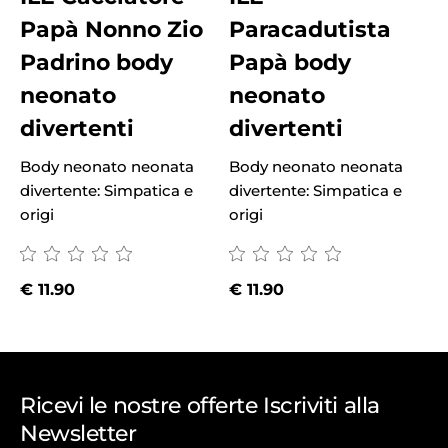
Papà Nonno Zio
Paracadutista
Padrino body
Papà body
neonato
neonato
divertenti
divertenti
Body neonato neonata
Body neonato neonata
B
divertente: Simpatica e
divertente: Simpatica e
d
origi
origi
o
€
11.90
€
11.90
Ricevi le nostre offerte Iscriviti alla
Newsletter