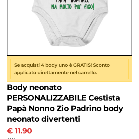
Se acquisti 4 body uno è GRATIS! Sconto
applicato direttamente nel carrello.
Body neonato
PERSONALIZZABILE Cestista
Papà Nonno Zio Padrino body
neonato divertenti
€
11.90