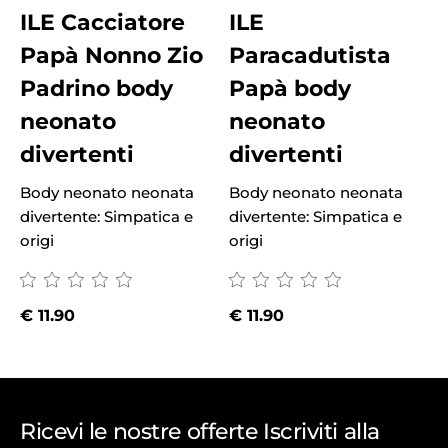
ILE Cacciatore
ILE
Papà Nonno Zio
Paracadutista
Padrino body
Papà body
neonato
neonato
divertenti
divertenti
Body neonato neonata
Body neonato neonata
B
divertente: Simpatica e
divertente: Simpatica e
d
origi
origi
o
€
11.90
€
11.90
Ricevi le nostre offerte Iscriviti alla