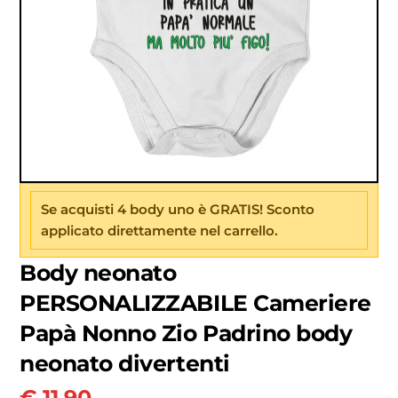
Se acquisti 4 body uno è GRATIS! Sconto
applicato direttamente nel carrello.
Body neonato
PERSONALIZZABILE Cameriere
Papà Nonno Zio Padrino body
neonato divertenti
€
11.90