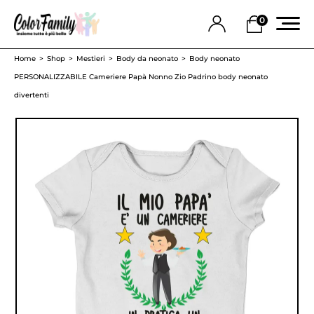
0
Home
Shop
Mestieri
Body da neonato
Body neonato
PERSONALIZZABILE Cameriere Papà Nonno Zio Padrino body neonato
divertenti