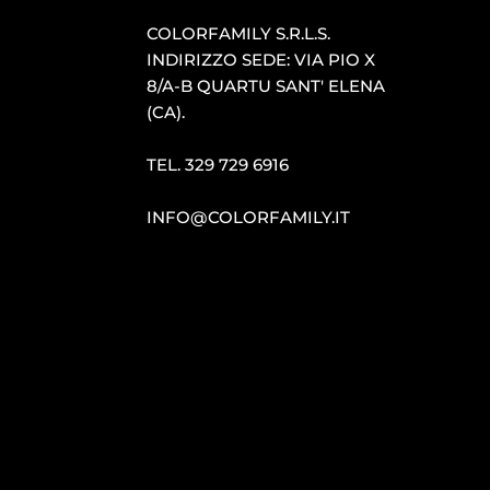
COLORFAMILY S.R.L.S.
INDIRIZZO SEDE: VIA PIO X
8/A-B QUARTU SANT′ ELENA
(CA).
TEL.
329 729 6916
INFO@COLORFAMILY.IT