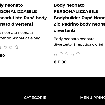
y neonato
Body neonato
RSONALIZZABILE
PERSONALIZZABILE
acadutista Papà body
Bodybuilder Papà Non
nato divertenti
Zio Padrino body neon
divertenti
y neonato neonata
rtente: Simpatica e origi
Body neonato neonata
divertente: Simpatica e origi
.90
€
11.90
CATEGORIE
MENU PRINC