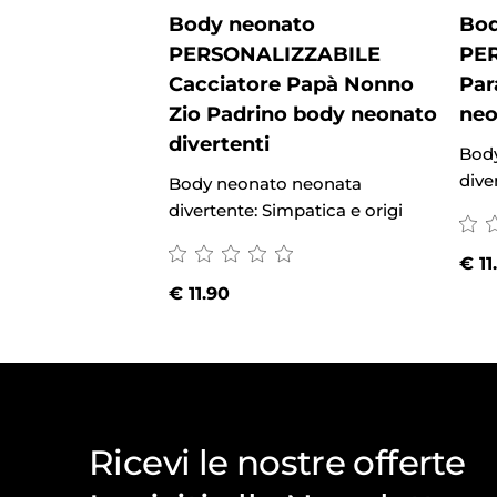
Body neonato
Bod
PERSONALIZZABILE
PE
Cacciatore Papà Nonno
Par
Zio Padrino body neonato
neo
divertenti
Bod
dive
Body neonato neonata
divertente: Simpatica e origi
€
11
€
11.90
Ricevi le nostre offerte