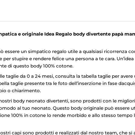
mpatica e originale Idea Regalo body divertente papà m
ò essere un simpatico regalo utile a qualsiasi ricorrenza 
er stupire e rendere felice una persona a te cara. Un’idea 
tente di questo body 100% cotone.
le taglie da 0 a 24 mesi, consulta la tabella taglie per avere
ella taglie presente tra le foto dell’inserzione in fase dacqu
bio o chiarimento.
nostri body neonato divertenti, sono prodotti con le miglior
omodo al tuo neonato. Questo body originale può essere util
ione 100% in cotone lo rende morbido e allo stesso tempo lav
ostri capi sono prodotti e realizzati dal nostro team, che si a