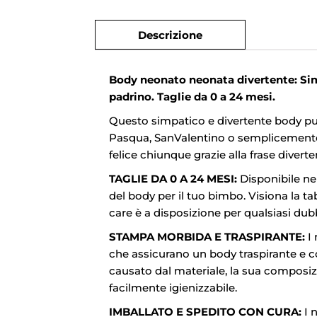
Descrizione
Body neonato neonata divertente: Si
padrino. Taglie da 0 a 24 mesi.
Questo simpatico e divertente body pu
Pasqua, SanValentino o semplicemente p
felice chiunque grazie alla frase diver
TAGLIE DA 0 A 24 MESI:
Disponibile nel
del body per il tuo bimbo. Visiona la tab
care è a disposizione per qualsiasi dub
STAMPA MORBIDA E TRASPIRANTE:
I 
che assicurano un body traspirante e c
causato dal materiale, la sua composiz
facilmente igienizzabile.
IMBALLATO E SPEDITO CON CURA:
I n