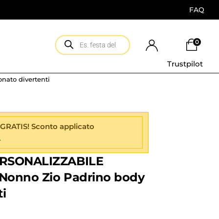
FAQ
0
Trustpilot
ato divertenti
 GRATIS! Sconto applicato
.
ERSONALIZZABILE
 Nonno Zio Padrino body
i