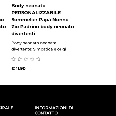
Body neonato
Body neonato
PERSONALIZZABILE
PERSONALIZZ
no
Sommelier Papà Nonno
Pescatore Pap
ato
Zio Padrino body neonato
Padrino body 
divertenti
divertenti
Body neonato neonata
Body neonato neo
divertente: Simpatica e origi
divertente: Simpati
€
11.90
€
11.90
IPALE
INFORMAZIONI DI
CONTATTO