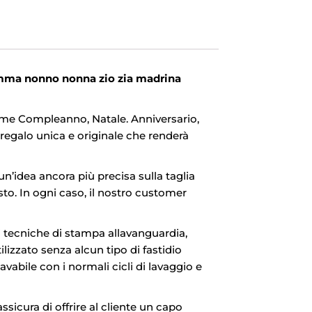
amma nonno nonna zio zia madrina
come Compleanno, Natale. Anniversario,
regalo unica e originale che renderà
 un’idea ancora più precisa sulla taglia
isto. In ogni caso, il nostro customer
i tecniche di stampa allavanguardia,
izzato senza alcun tipo di fastidio
abile con i normali cicli di lavaggio e
ssicura di offrire al cliente un capo