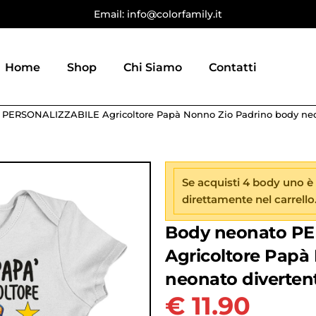
Email: info@colorfamily.it
Home
Shop
Chi Siamo
Contatti
 PERSONALIZZABILE Agricoltore Papà Nonno Zio Padrino body neon
Se acquisti 4 body uno è
direttamente nel carrello
Body neonato P
Agricoltore Papà
neonato divertent
€
11.90