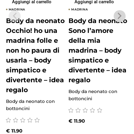
Aggiungi al carrello
Aggiungi al carrello
MADRINA
MADRINA
Body da neonato
Body da neonato
Occhio! ho una
Sono l’amore
madrina folle e
della mia
non ho paura di
madrina – body
usarla – body
simpatico e
simpatico e
divertente – idea
divertente – idea
regalo
regalo
Body da neonato con
B
bottoncini
i
Body da neonato con
bottoncini
€
11.90
€
11.90