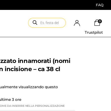
FAQ
0
Trustpilot
izzato innamorati (nomi
n incisione – ca 38 cl
tualmente visualizzando questo
 ultime 3 ore
 NOME DA INSERIRE NELLA PERSONALIZZAZIONE