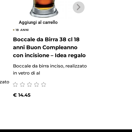
Aggiungi al carrello
Aggiungi al carrel
18 ANNI
30 ANNI
Boccale da Birra 38 cl 18
Boccale da Birr
anni Buon Compleanno
anni Buon Co
con incisione – Idea regalo
con incisione –
Boccale da birra inciso, realizzato
Boccale da birra in
in vetro di al
in vetro di al
zzato
€
14.45
€
14.45