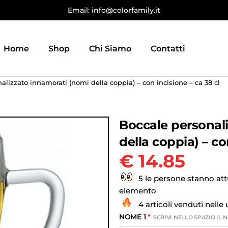
Email: info@colorfamily.it
Home
Shop
Chi Siamo
Contatti
alizzato innamorati (nomi della coppia) – con incisione – ca 38 cl
Boccale personal
della coppia) – co
€
14.85
5 le persone stanno at
elemento
4 articoli venduti nelle
NOME 1
*
SCRIVI NELLO SPAZIO IL