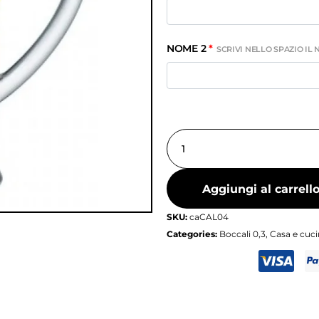
NOME 2
*
SCRIVI NELLO SPAZIO IL
Aggiungi al carrell
SKU:
caCAL04
Categories:
Boccali 0,3
,
Casa e cuc