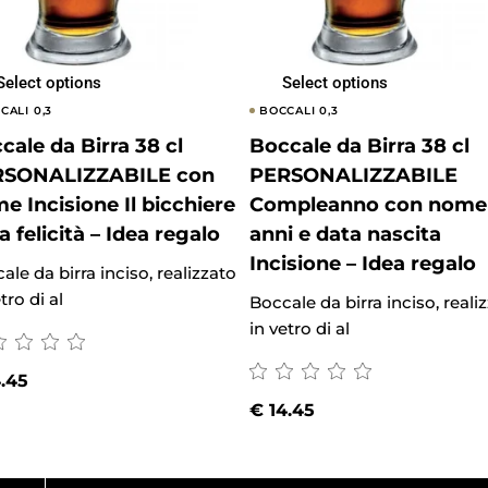
Select options
Select options
CALI 0,3
BOCCALI 0,3
cale da Birra 38 cl
Boccale da Birra 38 cl
RSONALIZZABILE con
PERSONALIZZABILE
e Incisione Il bicchiere
Compleanno con nome
la felicità – Idea regalo
anni e data nascita
Incisione – Idea regalo
ale da birra inciso, realizzato
tro di al
Boccale da birra inciso, reali
in vetro di al
.45
€
14.45