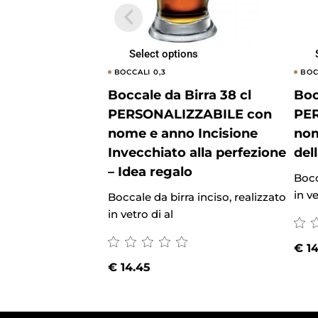
Select options
BOCCALI 0,3
BOC
Boccale da Birra 38 cl
Boc
PERSONALIZZABILE con
PE
nome e anno Incisione
nom
Invecchiato alla perfezione
del
– Idea regalo
Bocc
in ve
Boccale da birra inciso, realizzato
in vetro di al
€
14
€
14.45