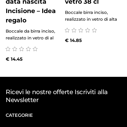
data nascita
vetro 38 cl
Incisione – Idea
Boccale birra inciso,
regalo
realizzato in vetro di alta
Boccale da birra inciso,
B
realizzato in vetro di al
r
€
14.85
€
14.45
Ricevi le nostre offerte Iscriviti alla
Newsletter
CATEGORIE