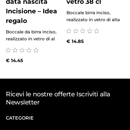
data nascita
vetro 38 cl
Incisione – Idea
Boccale birra inciso,
regalo
realizzato in vetro di alta
Boccale da birra inciso,
B
realizzato in vetro di al
r
€
14.85
€
14.45
Ricevi le nostre offerte Iscriviti alla
Newsletter
CATEGORIE