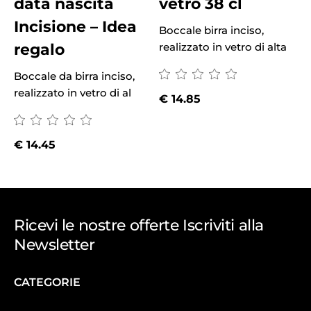
data nascita
vetro 38 cl
Incisione – Idea
Boccale birra inciso,
regalo
realizzato in vetro di alta
Boccale da birra inciso,
B
realizzato in vetro di al
r
€
14.85
€
14.45
Ricevi le nostre offerte Iscriviti alla
Newsletter
CATEGORIE