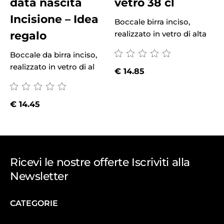
data nascita
vetro 38 cl
Incisione – Idea
Boccale birra inciso,
regalo
realizzato in vetro di alta
Boccale da birra inciso,
B
realizzato in vetro di al
r
€
14.85
€
14.45
Ricevi le nostre offerte Iscriviti alla
Newsletter
CATEGORIE