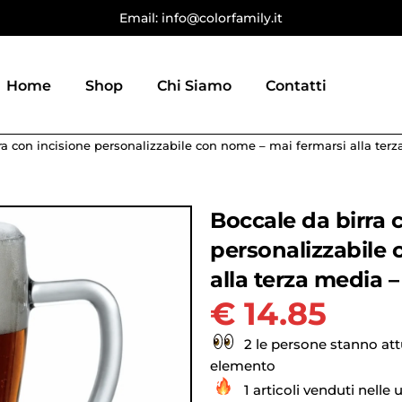
Email: info@colorfamily.it
Home
Shop
Chi Siamo
Contatti
ra con incisione personalizzabile con nome – mai fermarsi alla terza
Boccale da birra 
personalizzabile 
alla terza media –
€
14.85
2 le persone stanno at
elemento
1 articoli venduti nelle 