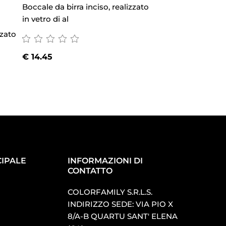
Boccale da birra inciso, realizzato
Boccale da birra in
in vetro di al
in vetro di al
zzato
€
14.45
€
14.45
IPALE
INFORMAZIONI DI
CONTATTO
COLORFAMILY S.R.L.S.
INDIRIZZO SEDE: VIA PIO X
8/A-B QUARTU SANT′ ELENA