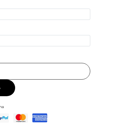
o
ina