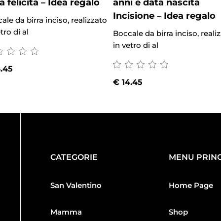
la felicità – Idea regalo
anni e data nascita
Incisione – Idea regalo
ale da birra inciso, realizzato
tro di al
Boccale da birra inciso, reali
in vetro di al
.45
€
14.45
CATEGORIE
MENU PRINC
San Valentino
Home Page
Mamma
Shop