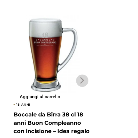
Aggiungi al carrello
Aggiungi al carrel
18 ANNI
30 ANNI
Boccale da Birra 38 cl 18
Boccale da Birr
anni Buon Compleanno
anni Buon Co
con incisione – Idea regalo
con incisione –